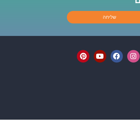
ם
שליחה