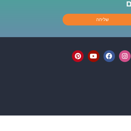
ם
שליחה