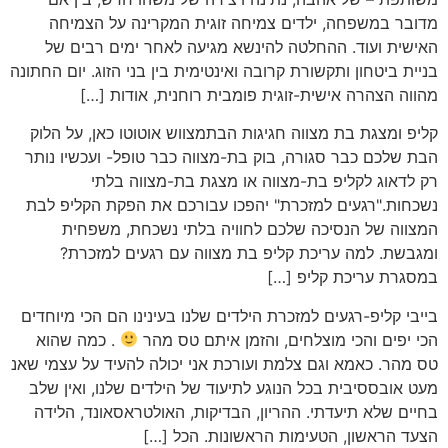
מדובר במשפחה, ילדים צמיחה זוגית המקרינה על הצמיחה
האישית ועוד. ההחלטה להינשא מגיעה לאחר ימים רבים של
בניית ביטחון ותקשורת קרובה ואינטימית בין בני הזוג. יום החתונה
מהווה הצהרה אישית-זוגית פומבית רוחנית, אודות […]
קליפ ומצגת בת מצווה חגיגות הבתמצווש אוטוטו כאן, על הלוק
הבת שלכם כבר סגורה, בוק בת-מצווה כבר טופל- ועכשיו נותר
רק לדאוג לקליפ בת-מצווה או מצגת בת-מצווה בלתי
נשכחות."רגעים למזכרת" יהפכו עבורכם את הפקת הקליפ לבת
המצווה של הנסיכה שלכם לחוויה בלתי נשכחת, משפחית
ומגבשת. למה עריכת קליפ בת מצווה עם רגעים למזכרת?
במסגרת עריכת קליפ […]
בייבי קליפ-רגעים למזכרת הילדים שלנו בעינינו הם הכי מיוחדים
הכי יפים והכי מוצלחים, והזמן איתם טס מהר
. כמה שהוא
טס מהר. כאמא וגם צלמת ועורכת אני יכולה להעיד על עצמי שאנ
מעט אובססיבית בכל הנוגע לתיעוד של הילדים שלנו, ואין שלב
בחיים שלא תיעדתי. ההריון, הבדיקות, האולטראסאונד, הלידה
הצעד הראשון, הטעימות הראשונות. הכל […]