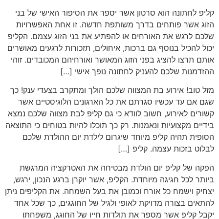
קליפ לחתונה הוא סרטון אשר יספר את הסיפור האישי של בני
הזוג אשר פותחים בדרך משותפת חדשה. זו אחת האפשרויות
שלכם לרגש את האורחים או להפתיע את בני הזוג עצמם. הקליפ
יכול להכיל בנוסף גם ברכות, איחולים, תזכורות לרגעים מאושרים
אותם תרצו להציג בפני הזוג המאושר ואורחיהם המכובדים. זוהי
ההזדמנות שלכם להעניק לחתונה נופך אישי […]
מזל טוב! אירוע בת המצווה שלכם הולך ומתקרב בצעדי ענק! כך
שגם אם עד עכשיו סגרתם את כל הארגונים הלוגיסטיים אשר
קשורים לאירוע, חשוב לוודא כי גם קליפ לבת מצווה שלכם נמצא
בידיים מקצועיות ונאמנות. רק כך תוכלו להיות בטוחים כי התוצאה
הסופית תהיה קליפ מיוחד שיגרום לילדת יום ההולדת שלכם
לבלוט בזכות עצמה. קליפ […]
הפקה של קליפ יום הולדת מבטיחה את האטרקציה המרגשת
ביותר לכל חגיגה מיוחדת. הקליפ, אשר יוקרן ברגע הנכון, ירגש,
יצחיק וישמח כל אורח וכמובן את בעל השמחה. את הקליפים ניתן
להתאים בצורה מדויקת לאופי ולגיל של החוגגים, כך שכל אחד
יקבל קליפ אשר מספר את תולדות חייו של החוגג, משפחתו