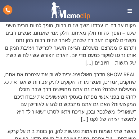
מקום עבודה בו עבדנו משך שנים רבות, הופך להיות הבית השני
שלנו – הופך להיות חלק מאיתנו, חלק ממי שאנחנו. אנשים רבים
נקשרים למקום העבודה שלהם, לאחר שנים רבות בהן נתנו
ותרמו לו ממרצם ומשכלם. הגיעה השעה לפרישה ועזיבת המקום
אותו נהגנו לפקוד כמעט מדי יום. האדם הפורש עשוי לחוש קשת
של רגשות – חיוביים […]
SHOW REAL הדרך האולטימטיבית לשווק את עצמכם אם אתם,
שחקנים, זמרים, ואנשי מדיה הזקוקים לתיק עבודות שיאגד את כל
הפעילות שלכם? האם גם אתם מחפשים דרך שבה תוכלו
להדגים בפני אנשי מפתח בעסקי השעשועים את עבודותיכם
המקצועיות? האם גם אתם מתבקשים להגיע לאודישן עם
"שואוריל" משלכם? ובכן, עריכת וידאו לסרט "שואוריל" היא
למעשה יצירה של לקט […]
כאשר שתי נשמות תואמות נפגשות להן, הן בונות בית על קרקע
משותפת – של אהבה, נתינה ויצירה של משהו חדש, בין אם