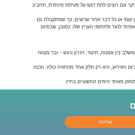
עיקר אם רוצים לתת דגש על פעילות מיוחדת, תחביב
תר, אפשר להפיק קלפי במתכונת של MTV, סרט פעולה קצר, מערכון קומי או כל דבר אחר שרוצים, כך שמתקבלת גם
יתי לנער ולתחומי העניין שלו. כמובן, שבסיום
ב בין אמנות, תיעוד, זיכרון ורגש – ובר מצווה
יום האירוע, היא רק חלק אחד מהחוויה כולה. הכנת
 מתוק מאחד הימים החשובים בחייו.
ם
שליחה