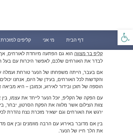
פתח סרגל נגישות
דף הבית
מי אני
קליפים למזכרת
הוא גם הפתעה מיוחדת לאורחים, אך 
קליפ בר מצווה
לבדר את האורחים שלכם, לאפשר היכרות עם בעל המס
אם בעבר, הייתה משפחתו של הנער טורחת ועמלה על 
והקדשות לכל האורחים, בעידן של היום, אנחנו יכול
הוספה של תוכן ובידור לאירוע, וכמובן – היא מביאה
עם הפקה של הקליפ, יוכל הנער לייחד את עצמו, בין א
צוות הצילום אשר מלווה את הפקת הסרטון, יבחר, בי
ירגש את האורחים וגם ישאיר מזכרת נצח נהדרת לכל
בין אם מדובר באירוע עם הרבה מוזמנים ובין אם מ
את הלך חייו של הנער.