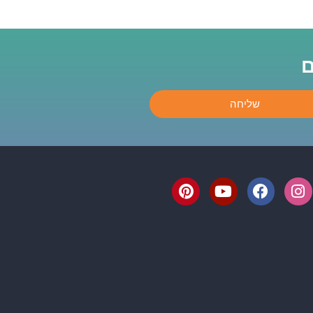
ם
שליחה