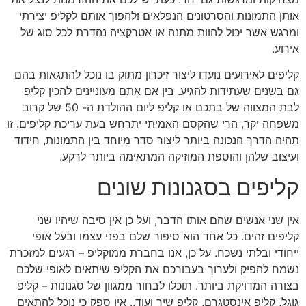
אותן התמונות והסרטונים הנפלאים ולהפוך אותם לקליפ יצירתי
ומרגש אשר יכול להוות מתנה או אטרקציה נהדרת לכל סוג של
אירוע.
קליפים לאירועים נועדו ליצור זיכרון מתוק בו נוכל להתגאות בהם
גם בשנים שעתידות להגיע. בין אם אתם מעוניינים להכין קליפ
לבת המצווה של בתכם או קליפ ליום ההולדת ה- 50 של קרוב
משפחה יקר, הרי שהקסם האמיתי יתרחש בעת עריכת קליפים. זו
תהיה הדרך הנכונה ביותר ליצור סדר מיוחד בין התמונות, חידוד
ועיצוב שלהן והוספת המוזיקה המתאימה ביותר לרקע.
קליפים בסגנונות שונים
אין שני אנשים שהם אותו הדבר, ועל כן אין סיבה שיהיו שני
קליפים זהים. כל אחד הוא סיפור שלם בפני עצמו ובעל אופי
ייחודי ובלתי נשכח. על כן, אנו בחברת ממוקליפ – רגעים למזכרת
נשמח להפיק ולערוך בעבורכם את הקליפ שיתאים לאופי שלכם
בצורה המדויקת ביותר. תוכלו לבחור ממגוון של סגנונות – קליפ
גוגל, קליפ אינסטגרם, קליפ שיר ועוד.. אין ספק כי נוכל להתאים