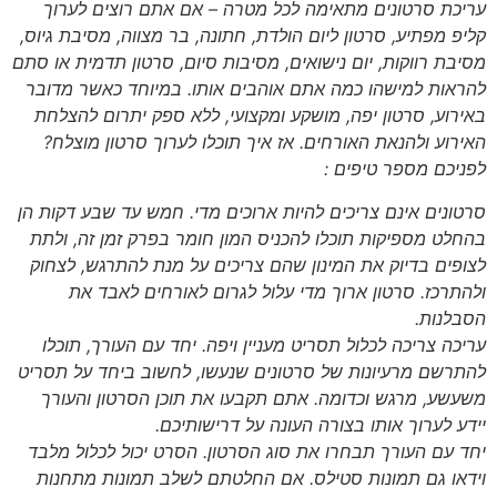
עריכת סרטונים מתאימה לכל מטרה – אם אתם רוצים לערוך
קליפ מפתיע, סרטון ליום הולדת, חתונה, בר מצווה, מסיבת גיוס,
מסיבת רווקות, יום נישואים, מסיבות סיום, סרטון תדמית או סתם
להראות למישהו כמה אתם אוהבים אותו. במיוחד כאשר מדובר
באירוע, סרטון יפה, מושקע ומקצועי, ללא ספק יתרום להצלחת
האירוע ולהנאת האורחים. אז איך תוכלו לערוך סרטון מוצלח?
לפניכם מספר טיפים
:
סרטונים אינם צריכים להיות ארוכים מדי. חמש עד שבע דקות הן
בהחלט מספיקות תוכלו להכניס המון חומר בפרק זמן זה, ולתת
לצופים בדיוק את המינון שהם צריכים על מנת להתרגש, לצחוק
ולהתרכז. סרטון ארוך מדי עלול לגרום
לאורחים לאבד את
הסבלנות
.
עריכה צריכה לכלול תסריט מעניין ויפה. יחד עם העורך, תוכלו
להתרשם מרעיונות של סרטונים שנעשו, לחשוב ביחד על תסריט
משעשע, מרגש וכדומה. אתם תקבעו את תוכן הסרטון והעורך
יידע לערוך אותו בצורה העונה על דרישותיכם
.
יחד עם העורך תבחרו את סוג הסרטון. הסרט יכול לכלול מלבד
וידאו גם תמונות סטילס. אם החלטתם לשלב תמונות מתחנות