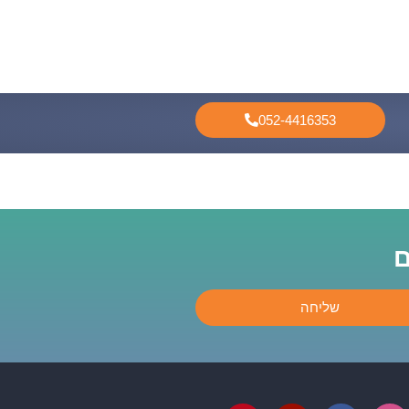
052-4416353
ם
שליחה