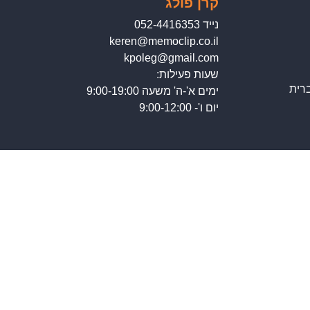
קרן פולג
נייד 052-4416353
keren@memoclip.co.il
kpoleg@gmail.com
שעות פעילות:
רית
ימים א'-ה' משעה 9:00-19:00
יום ו'- 9:00-12:00